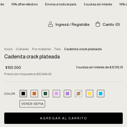
 efectivo
Envíos a todo el país
3 cuotas sin interés
10% off en efectivo
Ingresá
/
Registráte
Carrito
(
0
)
Inicio
.
Collares
.
Por material
.
Tela
.
Cadenita crack plateada
Cadenita crack plateada
$100.000
3
cuotas sin interés de
$33.333,33
Precio sin impuestos
$82.644,63
COLOR
VERDE SEPIA