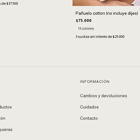
s de
$37.500
Pañuelo cotton (no incluye dijes)
$75.000
13 colores
3
cuotas sin interés de
$25.000
INFORMACIÓN
Cambios y devoluciones
ductos
Cuidados
ión
Contacto
uieras