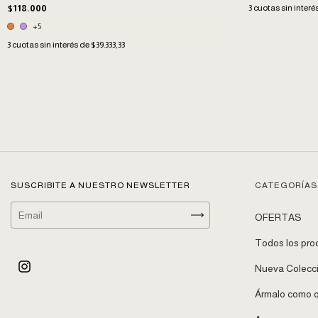
3
cuotas sin interé
$118.000
+5
3
cuotas sin interés de
$39.333,33
SUSCRIBITE A NUESTRO NEWSLETTER
CATEGORÍAS
OFERTAS
Todos los pro
Nueva Colecc
Ármalo como q