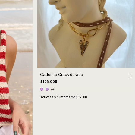
Cadenita Crack dorada
$105.000
+6
3
cuotas sin interés de
$35.000