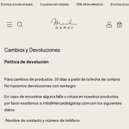
Envíos a todo el país
3 cuotas sin interés
10% off en efectivo
Envíos a todo
0
Cambios y Devoluciones
Política de devolución
Para cambios de productos, 30 días a partir de la fecha de compra.
No hacemos devoluciones con reintegro
En caso de encontrar alguna falla o rotura en nuestros productos,
por favor escribinos a
info@mercedesgaray.com
con los siguientes
datos:
-Nombre de contacto y número de teléfono.