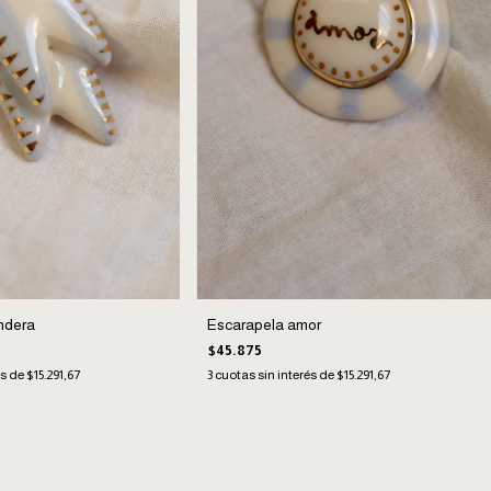
ndera
Escarapela amor
$45.875
és de
$15.291,67
3
cuotas sin interés de
$15.291,67