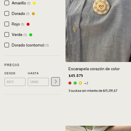
Amarillo
(1)
Dorado
(1)
Rojo
(1)
Verde
(1)
Dorado (contorno)
(1)
PRECIO
Escarapela corazón de color
DESDE
HASTA
$45.875
+2
3
cuotas sin interés de
$15.291,67