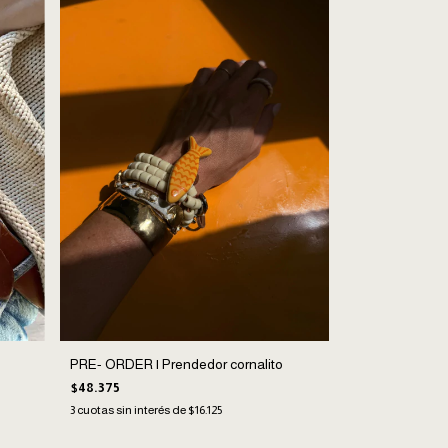
PRE- ORDER | Prendedor cornalito
$48.375
3
cuotas sin interés de
$16.125