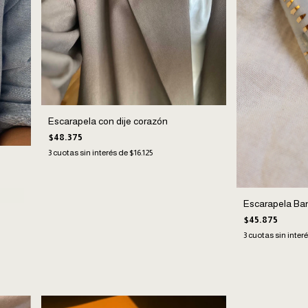
Escarapela con dije corazón
$48.375
3
cuotas sin interés de
$16.125
Escarapela Ba
$45.875
3
cuotas sin inter