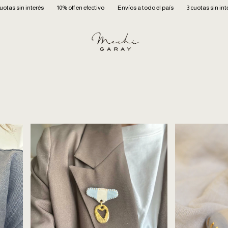
és
10% off en efectivo
Envíos a todo el país
3 cuotas sin interés
10% off