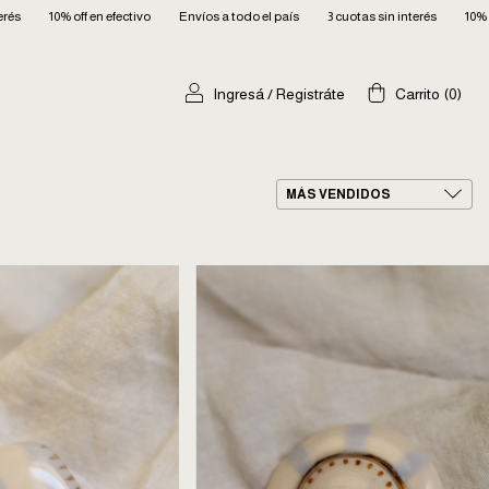
 en efectivo
Envíos a todo el país
3 cuotas sin interés
10% off en efectivo
Ingresá
/
Registráte
Carrito
(
0
)