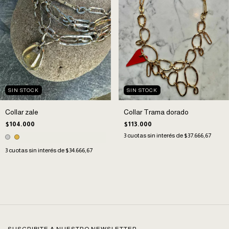
SIN STOCK
SIN STOCK
Collar zale
Collar Trama dorado
$104.000
$113.000
3
cuotas sin interés de
$37.666,67
3
cuotas sin interés de
$34.666,67
SUSCRIBITE A NUESTRO NEWSLETTER