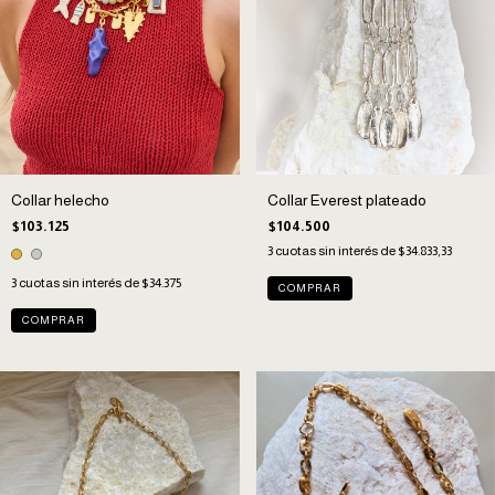
Collar helecho
Collar Everest plateado
$103.125
$104.500
3
cuotas sin interés de
$34.833,33
3
cuotas sin interés de
$34.375
COMPRAR