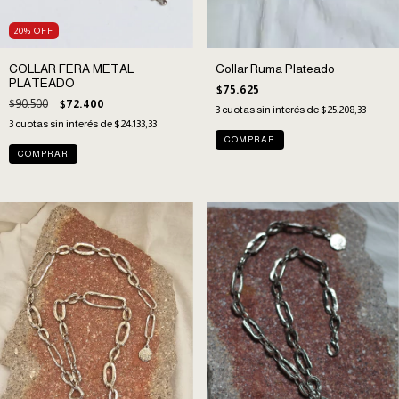
20
%
OFF
Collar Ruma Plateado
COLLAR FERA METAL
PLATEADO
$75.625
$90.500
$72.400
3
cuotas sin interés de
$25.208,33
3
cuotas sin interés de
$24.133,33