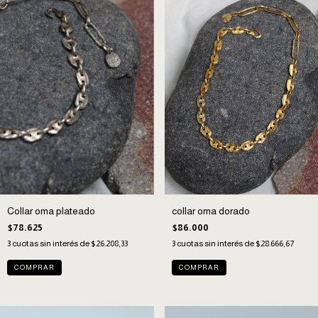
Collar oma plateado
collar oma dorado
$78.625
$86.000
3
cuotas sin interés de
$26.208,33
3
cuotas sin interés de
$28.666,67