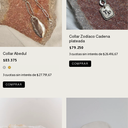
Collar Zodíaco Cadena
plateada
$79.250
Collar Abedul
3
cuotas sin interés de
$26.416,67
$83.375
COMPRAR
3
cuotas sin interés de
$27.791,67
COMPRAR