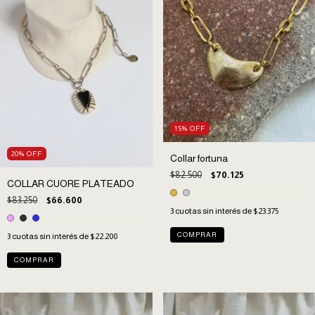
15
%
OFF
20
%
OFF
Collar fortuna
$82.500
$70.125
COLLAR CUORE PLATEADO
$83.250
$66.600
3
cuotas sin interés de
$23.375
COMPRAR
3
cuotas sin interés de
$22.200
COMPRAR