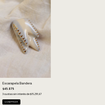
Escarapela Bandera
$45.875
3
cuotas sin interés de
$15.291,67