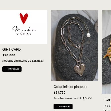
GIFT CARD
$70.000
3
cuotas sin interés de
$23.333,33
Collar Infinito plateado
$81.750
3
cuotas sin interés de
$27.250
Col
$88