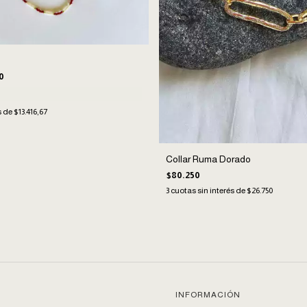
0
s de
$13.416,67
Collar Ruma Dorado
$80.250
3
cuotas sin interés de
$26.750
INFORMACIÓN