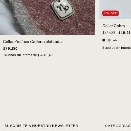
30
%
OFF
Collar Cobra
$57.500
$40.25
+6
Collar Zodíaco Cadena plateada
3
cuotas sin interé
$79.250
3
cuotas sin interés de
$26.416,67
SUSCRIBITE A NUESTRO NEWSLETTER
CATEGORÍAS