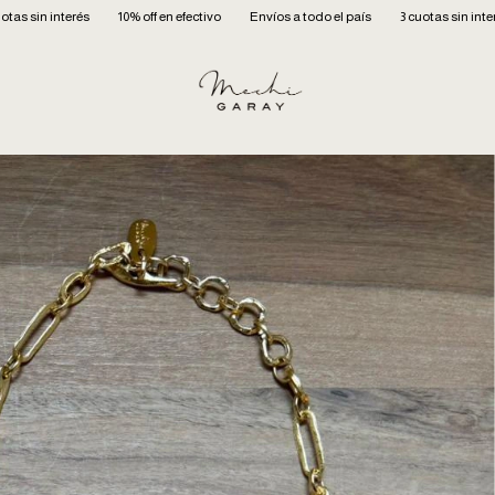
% off en efectivo
Envíos a todo el país
3 cuotas sin interés
10% off en efect