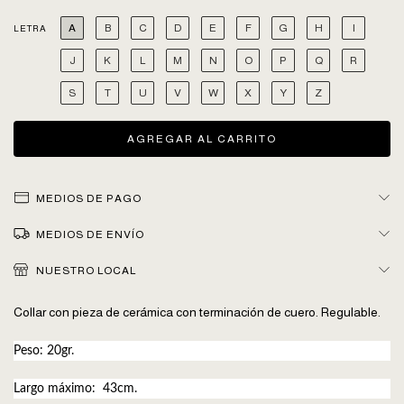
A
B
C
D
E
F
G
H
I
LETRA
J
K
L
M
N
O
P
Q
R
S
T
U
V
W
X
Y
Z
MEDIOS DE PAGO
MEDIOS DE ENVÍO
NUESTRO LOCAL
Collar con pieza de cerámica con terminación de cuero. Regulable.
Peso: 20gr.
Largo máximo: 43cm.