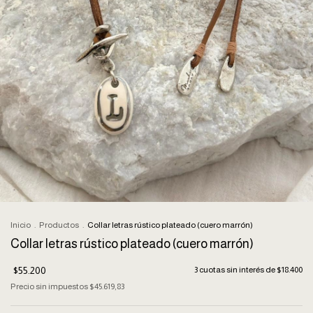
Inicio
.
Productos
.
Collar letras rústico plateado (cuero marrón)
Collar letras rústico plateado (cuero marrón)
$55.200
3
cuotas sin interés de
$18.400
Precio sin impuestos
$45.619,83