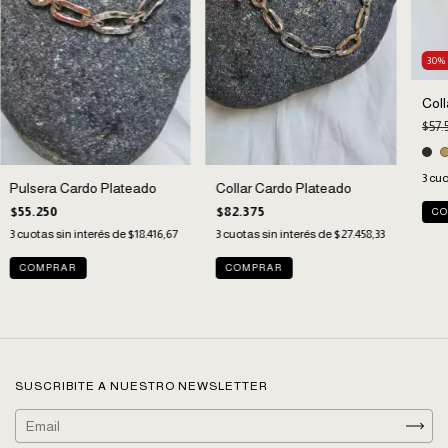
30
Coll
$57.
3
cuo
Pulsera Cardo Plateado
Collar Cardo Plateado
$55.250
$82.375
CO
3
cuotas sin interés de
$18.416,67
3
cuotas sin interés de
$27.458,33
SUSCRIBITE A NUESTRO NEWSLETTER