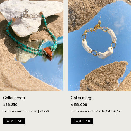
Collar greda
Collar marga
$86.250
$155.000
3
cuotas sin interés de
$28.750
3
cuotas sin interés de
$51.666,67