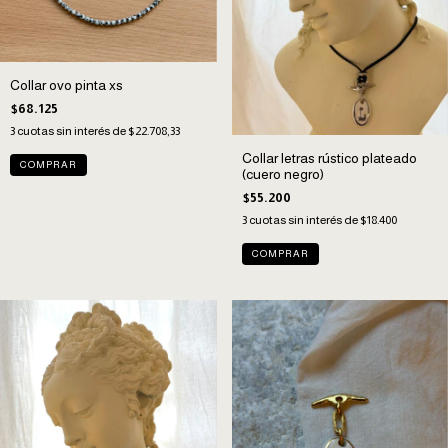
Collar ovo pinta xs
$68.125
3
cuotas sin interés de
$22.708,33
Collar letras rústico plateado
(cuero negro)
$55.200
3
cuotas sin interés de
$18.400
COMPRAR