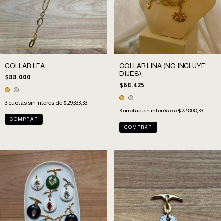
COLLAR LEA
COLLAR LINA (NO INCLUYE
DIJES)
$88.000
$68.425
3
cuotas sin interés de
$29.333,33
3
cuotas sin interés de
$22.808,33
COMPRAR
COMPRAR