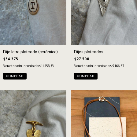
Dije letra plateado (cerámica)
Dijes plateados
$34.375
$27.500
3
cuotas sin interés de
$11.458,33
3
cuotas sin interés de
$9.166,67
COMPRAR
COMPRAR