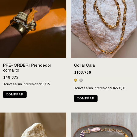
PRE- ORDER | Prendedor
Collar Cala
cornalito
$103.750
$48.375
3
cuotas sin interés de
$16.125
3
cuotas sin interés de
$34.583,33
COMPRAR