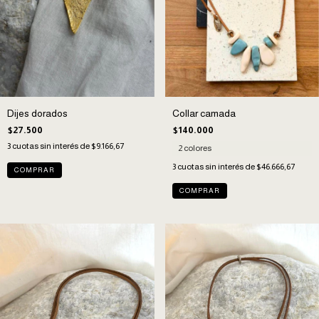
Dijes dorados
Collar camada
$27.500
$140.000
3
cuotas sin interés de
$9.166,67
2 colores
3
cuotas sin interés de
$46.666,67
COMPRAR
COMPRAR