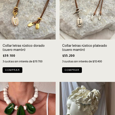
Collar letras rústico dorado
Collar letras rústico plateado
(cuero marrón)
(cuero marrón)
$59.100
$55.200
3
cuotas sin interés de
$19.700
3
cuotas sin interés de
$18.400
COMPRAR
COMPRAR