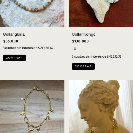
Collar gloria
Collar Kongo
$65.000
$130.000
3
cuotas sin interés de
$21.666,67
+8
3
cuotas sin interés de
$43.333,33
COMPRAR