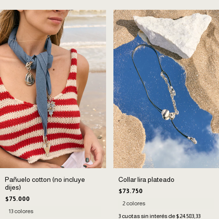
Pañuelo cotton (no incluye
Collar lira plateado
dijes)
$73.750
$75.000
2 colores
13 colores
3
cuotas sin interés de
$24.583,33