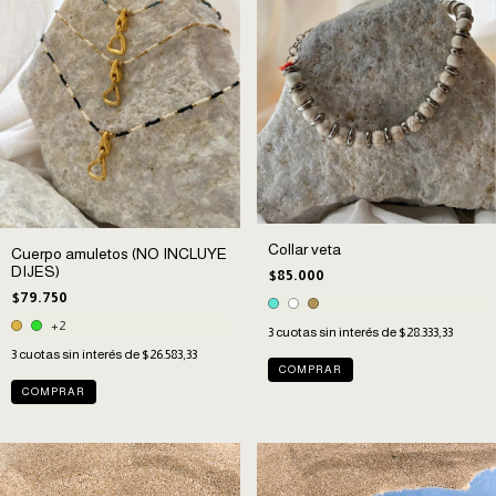
Collar veta
Cuerpo amuletos (NO INCLUYE
DIJES)
$85.000
$79.750
+2
3
cuotas sin interés de
$28.333,33
3
cuotas sin interés de
$26.583,33
COMPRAR
COMPRAR