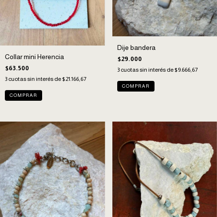
Dije bandera
Collar mini Herencia
$29.000
$63.500
3
cuotas sin interés de
$9.666,67
3
cuotas sin interés de
$21.166,67
COMPRAR