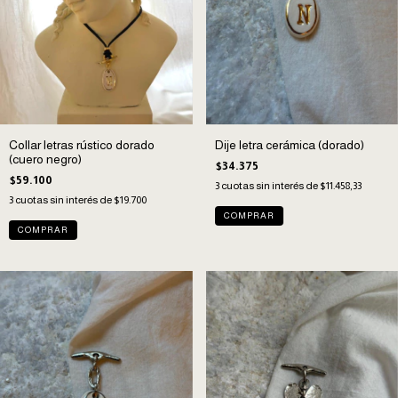
Collar letras rústico dorado
Dije letra cerámica (dorado)
(cuero negro)
$34.375
$59.100
3
cuotas sin interés de
$11.458,33
3
cuotas sin interés de
$19.700
COMPRAR
COMPRAR