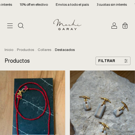
Envíos a todo el país
3 cuotas sin interés
10% off en efectivo
Envíos a to
0
Inicio
.
Productos
.
Collares
.
Destacados
Productos
FILTRAR